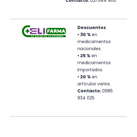
Contacto:
021 644 900
Descuentos
•
30 %
en
m
edicamentos
nacionales.
•
25 %
en
m
edicamentos
importados.
•
20 %
en
a
rtículos varios.
Contacto:
0985
934 025